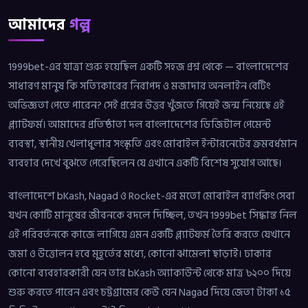
আমাদের
গল্প
1999bet-এর যাত্রা শুরু হয়েছিল একটি সহজ প্রশ্ন থেকে — বাংলাদেশের
সাধারণ মানুষ কি সত্যিকারের নিরাপদ ও মজাদার অনলাইন বেটিং
অভিজ্ঞতা পেতে পারেন? সেই প্রশ্নের উত্তর খুঁজতে গিয়েই জন্ম নিয়েছে এই
প্ল্যাটফর্ম। আমাদের প্রতিষ্ঠাতা দল বাংলাদেশের ডিজিটাল পেমেন্ট
ব্যবস্থা, স্থানীয় খেলাধুলার সংস্কৃতি এবং মোবাইল ইন্টারনেটের ক্রমবর্ধমান
ব্যবহার দেখে বুঝতে পেরেছিলেন যে এখানে একটি বিশেষ সুযোগ আছে।
বাংলাদেশে bKash, Nagad ও Rocket-এর মতো মোবাইল ব্যাংকিং সেবা
যখন কোটি মানুষের জীবনকে বদলে দিচ্ছিল, তখন 1999bet সিদ্ধান্ত নিল
এই পরিবর্তনকে কাজে লাগিয়ে এমন একটি প্ল্যাটফর্ম তৈরি করতে যেখানে
জমা ও উত্তোলন হবে মুহূর্তের মধ্যে, কোনো ঝামেলা ছাড়াই। ঢাকার
কোনো ব্যবহারকারী যেন তার bKash অ্যাকাউন্ট থেকে মাত্র ৳২০০ দিয়ে
শুরু করতে পারেন এবং চট্টগ্রামের কেউ যেন Nagad দিয়ে জেতা টাকা ১৫