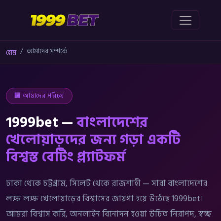
আমাদের সম্পর্কে
হোম
🏢 আমাদের পরিচয়
1999bet —
বাংলাদেশের
খেলোয়াড়দের জন্য গড়া একটি
বিশ্বস্ত বেটিং প্ল্যাটফর্ম
ঢাকা থেকে চট্টগ্রাম, সিলেট থেকে রাজশাহী — সারা বাংলাদেশের
লক্ষ লক্ষ খেলোয়াড়ের বিশ্বাসের জায়গা হয়ে উঠেছে 1999bet।
আমরা বিশ্বাস করি, অনলাইন বিনোদন হওয়া উচিত নিরাপদ, স্বচ্ছ