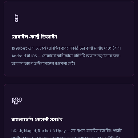
📱
মোবাইল-ফার্স্ট ডিজাইন
1999bet শুরু থেকেই মোবাইল ব্যবহারকারীদের কথা মাথায় রেখে তৈরি।
Android বা iOS — যেকোনো স্মার্টফোনে সাইটটি অত্যন্ত মসৃণভাবে চলে।
আলাদা অ্যাপ ডাউনলোডের ঝামেলা নেই।
💸
বাংলাদেশি পেমেন্ট সমর্থন
bKash, Nagad, Rocket ও Upay — সব প্রধান মোবাইল ব্যাংকিং পদ্ধতি