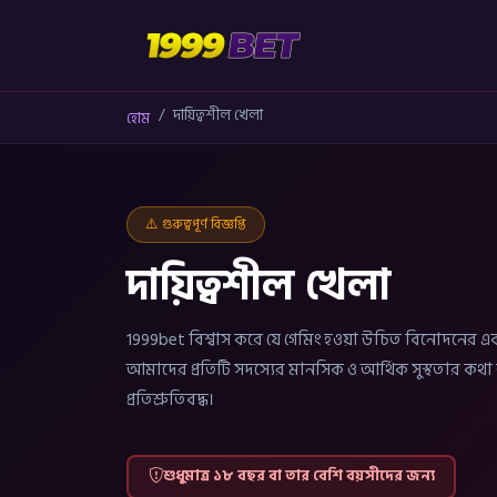
দায়িত্বশীল খেলা
হোম
⚠️ গুরুত্বপূর্ণ বিজ্ঞপ্তি
দায়িত্বশীল খেলা
1999bet বিশ্বাস করে যে গেমিং হওয়া উচিত বিনোদনের এ
আমাদের প্রতিটি সদস্যের মানসিক ও আর্থিক সুস্থতার কথা
প্রতিশ্রুতিবদ্ধ।
শুধুমাত্র ১৮ বছর বা তার বেশি বয়সীদের জন্য