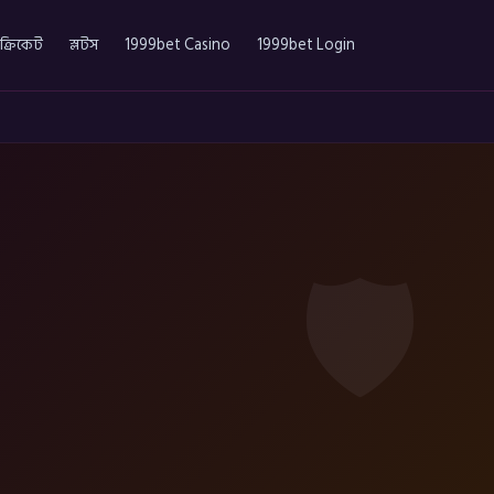
ক্রিকেট
স্লটস
1999bet Casino
1999bet Login