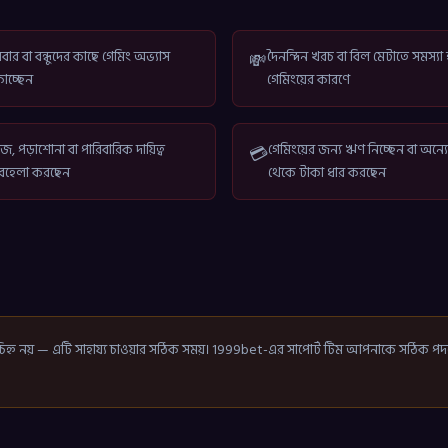
বার বা বন্ধুদের কাছে গেমিং অভ্যাস
দৈনন্দিন খরচ বা বিল মেটাতে সমস্যা 
💸
কাচ্ছেন
গেমিংয়ের কারণে
জ, পড়াশোনা বা পারিবারিক দায়িত্ব
গেমিংয়ের জন্য ঋণ নিচ্ছেন বা অন্য
💳
হেলা করছেন
থেকে টাকা ধার করছেন
িহ্ন নয় — এটি সাহায্য চাওয়ার সঠিক সময়। 1999bet-এর সাপোর্ট টিম আপনাকে সঠিক পদ