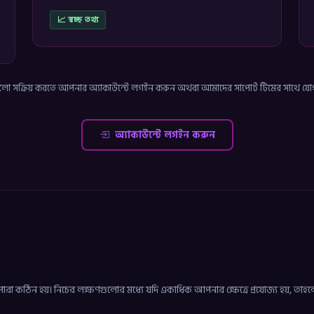
📈 স্বচ্ছ তথ্য
ুলো সক্রিয় করতে আপনার অ্যাকাউন্টে লগইন করুন অথবা আমাদের সাপোর্ট টিমের সাথে য
অ্যাকাউন্টে লগইন করুন
ারা কঠিন হয়। নিচের লক্ষণগুলোর মধ্যে যদি একাধিক আপনার ক্ষেত্রে প্রযোজ্য হয়, ত