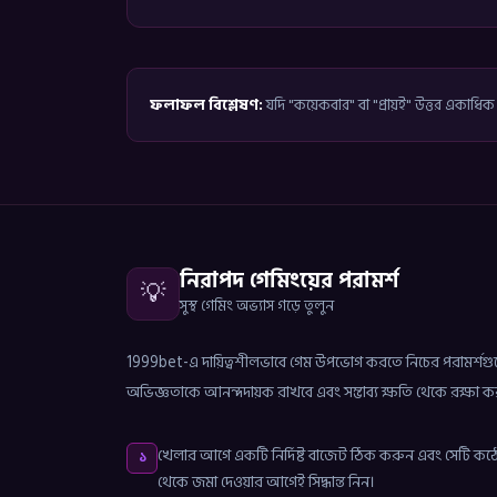
ফলাফল বিশ্লেষণ:
যদি "কয়েকবার" বা "প্রায়ই" উত্তর একাধি
নিরাপদ গেমিংয়ের পরামর্শ
💡
সুস্থ গেমিং অভ্যাস গড়ে তুলুন
1999bet-এ দায়িত্বশীলভাবে গেম উপভোগ করতে নিচের পরামর্শগ
অভিজ্ঞতাকে আনন্দদায়ক রাখবে এবং সম্ভাব্য ক্ষতি থেকে রক্ষা ক
খেলার আগে একটি নির্দিষ্ট বাজেট ঠিক করুন এবং সেটি কঠ
১
থেকে জমা দেওয়ার আগেই সিদ্ধান্ত নিন।