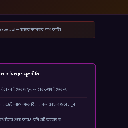
9bet.lol
— আমরা আপনার পাশে আছি।
বশীল গেমিংয়ের মূলনীতি
বিনোদন হিসেবে দেখুন, আয়ের উপায় হিসেবে নয়
নের বাজেট আগে থেকে ঠিক করুন এবং তা মেনে চলুন
অর্থ ফিরে পেতে আরও বেশি বেট করবেন না