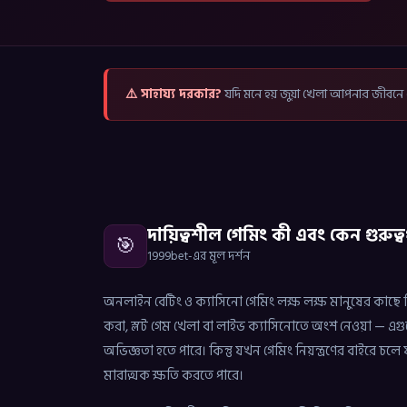
⚠️ সাহায্য দরকার?
যদি মনে হয় জুয়া খেলা আপনার জীবন
দায়িত্বশীল গেমিং কী এবং কেন গুরুত্বপ
🎯
1999bet-এর মূল দর্শন
অনলাইন বেটিং ও ক্যাসিনো গেমিং লক্ষ লক্ষ মানুষের কাছে ব
করা, স্লট গেম খেলা বা লাইভ ক্যাসিনোতে অংশ নেওয়া —
অভিজ্ঞতা হতে পারে। কিন্তু যখন গেমিং নিয়ন্ত্রণের বাইরে চল
মারাত্মক ক্ষতি করতে পারে।