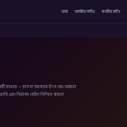
হোম
অ্যাস্টার লাইভ
মনস্টার মাইন
কটি মাধ্যম — চাপ বা সমস্যার উৎস নয়। আমরা
 ভাবি এবং নিরাপদ গেমিং নিশ্চিত করতে