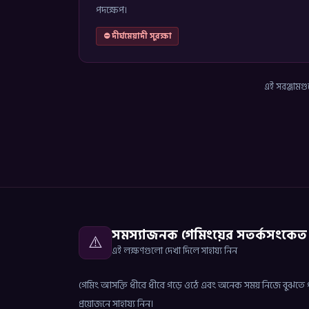
পদক্ষেপ।
⛔ দীর্ঘমেয়াদী সুরক্ষা
এই সরঞ্জামগ
সমস্যাজনক গেমিংয়ের সতর্কসংকেত
⚠️
এই লক্ষণগুলো দেখা দিলে সাহায্য নিন
গেমিং আসক্তি ধীরে ধীরে গড়ে ওঠে এবং অনেক সময় নিজে বুঝতে প
প্রয়োজনে সাহায্য নিন।