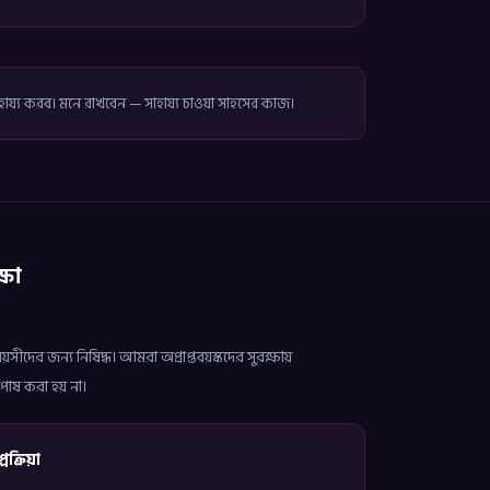
াহায্য করব। মনে রাখবেন — সাহায্য চাওয়া সাহসের কাজ।
্ষা
ের জন্য নিষিদ্ধ। আমরা অপ্রাপ্তবয়স্কদের সুরক্ষায়
পোষ করা হয় না।
ক্রিয়া